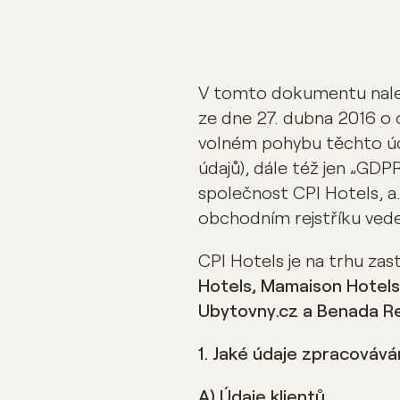
V tomto dokumentu nalez
ze dne 27. dubna 2016 o 
volném pohybu těchto úd
údajů), dále též jen „GDP
společnost CPI Hotels, a.
obchodním rejstříku vede
CPI Hotels je na trhu z
Hotels, Mamaison Hotels 
Ubytovny.cz a Benada R
1. Jaké údaje zpracováv
A) Údaje klientů