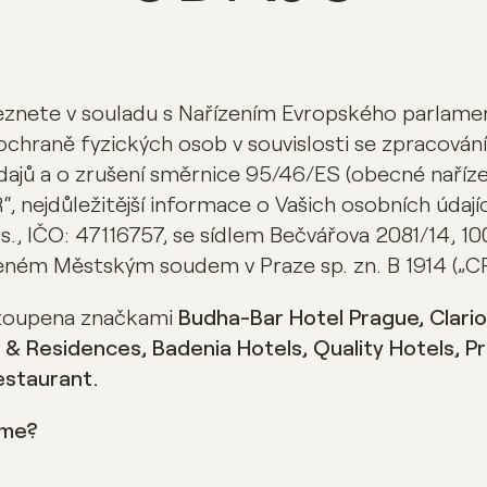
nete v souladu s Nařízením Evropského parlamen
ochraně fyzických osob v souvislosti se zpracován
ajů a o zrušení směrnice 95/46/ES (obecné naříz
R“, nejdůležitější informace o Vašich osobních údaj
s., IČO: 47116757, se sídlem Bečvářova 2081/14, 10
ném Městským soudem v Praze sp. zn. B 1914 („CP
astoupena značkami
Budha-Bar Hotel Prague, Clari
& Residences, Badenia Hotels, Quality Hotels, Pr
estaurant.
áme?