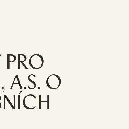
 PRO
 A.S. O
BNÍCH