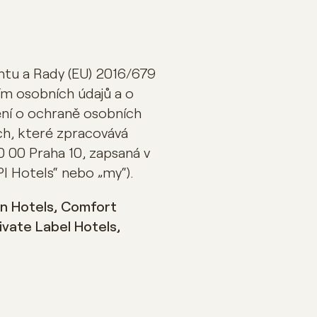
tu a Rady (EU) 2016/679
ím osobních údajů a o
ení o ochraně osobních
ích, které zpracovává
0 00 Praha 10, zapsaná v
I Hotels“ nebo „my“).
on Hotels, Comfort
ivate Label Hotels,